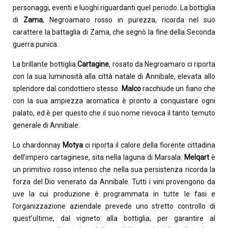
personaggi, eventi e luoghi riguardanti quel periodo. La bottiglia
di
Zama
, Negroamaro rosso in purezza, ricorda nel suo
carattere la battaglia di Zama, che segnò la fine della Seconda
guerra punica.
La brillante bottiglia
Cartagine
, rosato da Negroamaro ci riporta
con la sua luminosità alla città natale di Annibale, elevata allo
splendore dal condottiero stesso.
Malco
racchiude un fiano che
con la sua ampiezza aromatica è pronto a conquistare ogni
palato, ed è per questo che il suo nome rievoca il tanto temuto
generale di Annibale.
Lo chardonnay
Motya
ci riporta il calore della fiorente cittadina
dell’impero cartaginese, sita nella laguna di Marsala.
Melqart
è
un primitivo rosso intenso che nella sua persistenza ricorda la
forza del Dio venerato da Annibale. Tutti i vini provengono da
uve la cui produzione è programmata in tutte le fasi e
l’organizzazione aziendale prevede uno stretto controllo di
quest’ultime, dal vigneto alla bottiglia, per garantire al