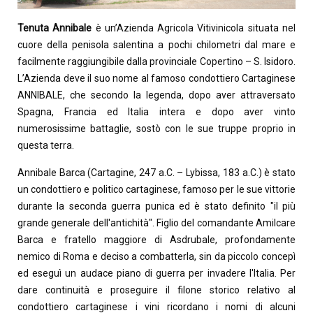
Tenuta Annibale
è un’Azienda Agricola Vitivinicola situata nel
cuore della penisola salentina a pochi chilometri dal mare e
facilmente raggiungibile dalla provinciale Copertino – S. Isidoro.
L’Azienda deve il suo nome al famoso condottiero Cartaginese
ANNIBALE, che secondo la legenda, dopo aver attraversato
Spagna, Francia ed Italia intera e dopo aver vinto
numerosissime battaglie, sostò con le sue truppe proprio in
questa terra.
Annibale Barca (Cartagine, 247 a.C. – Lybissa, 183 a.C.) è stato
un condottiero e politico cartaginese, famoso per le sue vittorie
durante la seconda guerra punica ed è stato definito "il più
grande generale dell'antichità". Figlio del comandante Amilcare
Barca e fratello maggiore di Asdrubale, profondamente
nemico di Roma e deciso a combatterla, sin da piccolo concepì
ed eseguì un audace piano di guerra per invadere l'Italia. Per
dare continuità e proseguire il filone storico relativo al
condottiero cartaginese i vini ricordano i nomi di alcuni